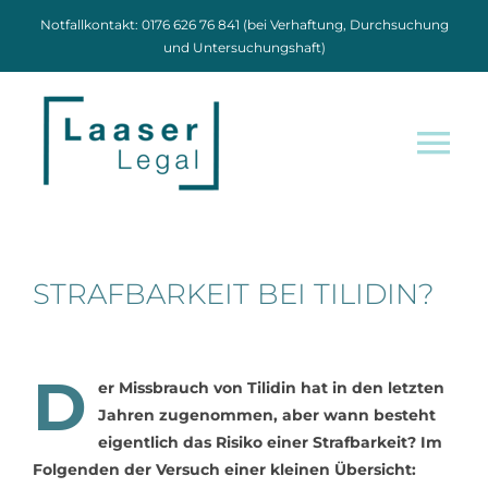
Zum
Notfallkontakt: 0176 626 76 841 (bei Verhaftung, Durchsuchung
Inhalt
und Untersuchungshaft)
springen
Tog
Nav
Home
STRAFBARKEIT BEI TILIDIN?
Tätigkeit
Über mich
D
er Missbrauch von Tilidin hat in den letzten
Jahren zugenommen, aber wann besteht
eigentlich das Risiko einer Strafbarkeit? Im
Blog
Folgenden der Versuch einer kleinen Übersicht: