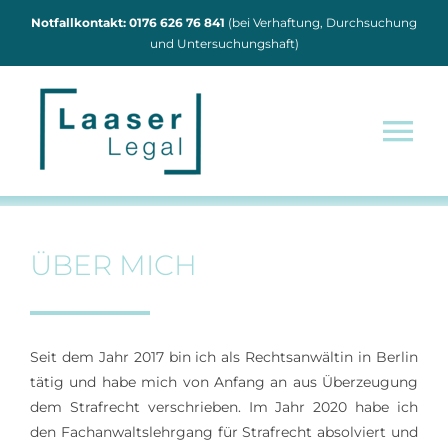
Zum
Notfallkontakt: 0176 626 76 841
(bei Verhaftung, Durchsuchung
Inhalt
und Untersuchungshaft)
springen
Tog
Nav
Home
ÜBER MICH
Tätigkeit
Über mich
Seit dem Jahr 2017 bin ich als Rechtsanwältin in Berlin
tätig und habe mich von Anfang an aus Überzeugung
dem Strafrecht verschrieben. Im Jahr 2020 habe ich
Blog
den Fachanwaltslehrgang für Strafrecht absolviert und